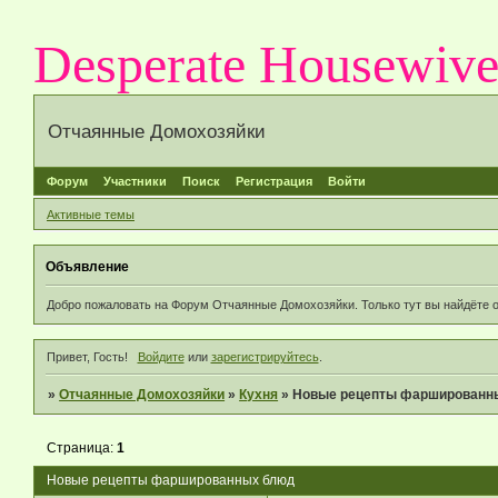
Desperate Housewiv
Отчаянные Домохозяйки
Форум
Участники
Поиск
Регистрация
Войти
Активные темы
Объявление
Добро пожаловать на Форум Отчаянные Домохозяйки. Только тут вы найдёте 
Привет, Гость!
Войдите
или
зарегистрируйтесь
.
»
Отчаянные Домохозяйки
»
Кухня
»
Новые рецепты фаршированн
Страница:
1
Новые рецепты фаршированных блюд