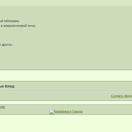
ый яблоками;
 в микроволновой печи;
другое...
ых блюд
Создать фор