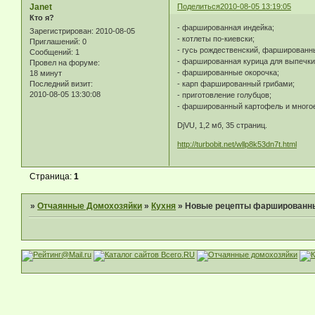
Janet
Поделиться
2010-08-05 13:19:05
Кто я?
- фаршированная индейка;
Зарегистрирован
: 2010-08-05
- котлеты по-киевски;
Приглашений:
0
- гусь рождественский, фаршированн
Сообщений:
1
- фаршированная курица для выпечки
Провел на форуме:
- фаршированные окорочка;
18 минут
- карп фаршированный грибами;
Последний визит:
2010-08-05 13:30:08
- приготовление голубцов;
- фаршированный картофель и многое 
DjVU, 1,2 мб, 35 страниц.
http://turbobit.net/wllp8k53dn7t.html
Страница:
1
»
Отчаянные Домохозяйки
»
Кухня
»
Новые рецепты фаршированн