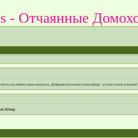
es - Отчаянные Домох
ответы на любые ваши вопросы. Доброжелательная атмосфера - уголок покоя в вашей 
ых блюд