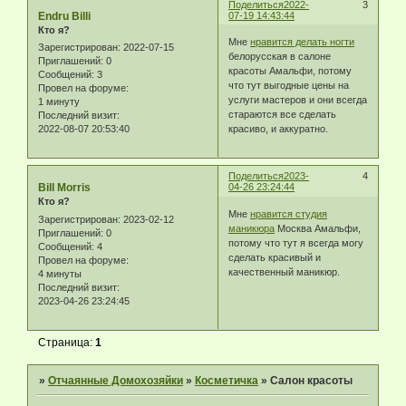
Поделиться
2022-
3
Endru Billi
07-19 14:43:44
Кто я?
Мне
нравится делать ногти
Зарегистрирован
: 2022-07-15
белорусская в салоне
Приглашений:
0
красоты Амальфи, потому
Сообщений:
3
что тут выгодные цены на
Провел на форуме:
услуги мастеров и они всегда
1 минуту
стараются все сделать
Последний визит:
2022-08-07 20:53:40
красиво, и аккуратно.
Поделиться
2023-
4
Bill Morris
04-26 23:24:44
Кто я?
Мне
нравится студия
Зарегистрирован
: 2023-02-12
маникюра
Москва Амальфи,
Приглашений:
0
потому что тут я всегда могу
Сообщений:
4
сделать красивый и
Провел на форуме:
качественный маникюр.
4 минуты
Последний визит:
2023-04-26 23:24:45
Страница:
1
»
Отчаянные Домохозяйки
»
Косметичка
»
Салон красоты