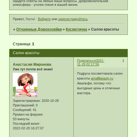
найдёте ответы на любые ваши вопросы. Доброжелательная
атмосфера - уголок покоя в вашей жизни.
Привет, Гость!
Войдите
или
зарегистрируйтесь
.
»
Отчаянные Домохозяйки
»
Косметичка
»
Салон красоты
Страница:
1
Салон красоты
Поделиться
2021-
1
Анастасия Миронова
11-29 02:17:55
Уже тут почти всё знаю!
Подруга посоветовала салон
красоты
amalfibeauty.ru
Амальфи, потому что
выгодные цены и отличные
мастера.
Зарегистрирован
: 2020-10-28
Приглашений:
0
Сообщений:
41
Провел на форуме:
53 минуты
Последний визит:
2022-02-20 16:27:07