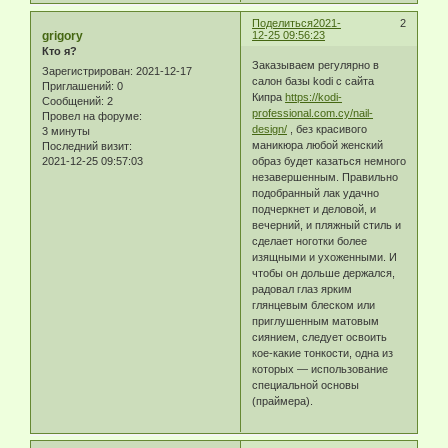
Поделиться
2021-
2
grigory
12-25 09:56:23
Кто я?
Заказываем регулярно в
Зарегистрирован
: 2021-12-17
салон базы kodi с сайта
Приглашений:
0
Кипра
https://kodi-
Сообщений:
2
professional.com.cy/nail-
Провел на форуме:
design/
, без красивого
3 минуты
маникюра любой женский
Последний визит:
2021-12-25 09:57:03
образ будет казаться немного
незавершенным. Правильно
подобранный лак удачно
подчеркнет и деловой, и
вечерний, и пляжный стиль и
сделает ноготки более
изящными и ухоженными. И
чтобы он дольше держался,
радовал глаз ярким
глянцевым блеском или
приглушенным матовым
сиянием, следует освоить
кое-какие тонкости, одна из
которых — использование
специальной основы
(праймера).